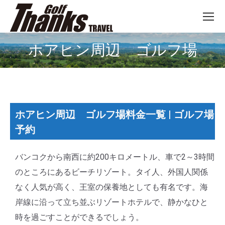
ホアヒン周辺 ゴルフ場
You are here:
ホアヒン周辺 ゴルフ場料金一覧 | ゴルフ場
予約
バンコクから南西に約200キロメートル、車で2～3時間
のところにあるビーチリゾート。タイ人、外国人関係
なく人気が高く、王室の保養地としても有名です。海
岸線に沿って立ち並ぶリゾートホテルで、静かなひと
時を過ごすことができるでしょう。