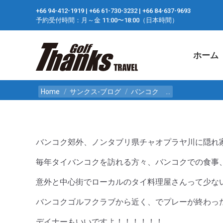
+66 94-412-1919 ​| +66 61-730-3232 ​| +66 84-637-9693
ホーム
予約受付時間：月～金 11:00〜18:00（日本時間）
ホーム
You are here:
Home
サンクス-ブログ
バンコク …
バンコク郊外、ノンタブリ県チャオプラヤ川に隠れ
毎年タイバンコクを訪れる方々、バンコクでの食事
意外と中心街でローカルのタイ料理屋さんって少な
バンコクゴルフクラブから近く、でプレーが終わっ
デイナーもいいですよ！！！！！！