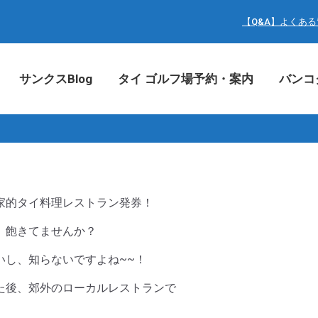
サンクスBlog
タイ ゴルフ場予約・案内
バン
【Q&A】よくあ
サンクスBlog
タイ ゴルフ場予約・案内
バンコ
家的タイ料理レストラン発券！
、飽きてませんか？
いし、知らないですよね~~！
た後、郊外のローカルレストランで