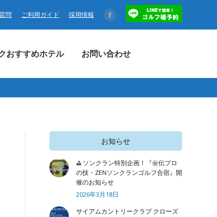
コクおすすめホテル
お問い合わせ
る質問
ご利用ガイド
採用情報
Facebook
page
opens
クおすすめホテル
お問い合わせ
in
new
window
お知らせ
⛳ ソンクラン特別企画！『㊙️伝プロ
の技・ZENソンクランゴルフ合宿』開
催のお知らせ
2026年3月18日
サイアムカントリークラブ クローズ