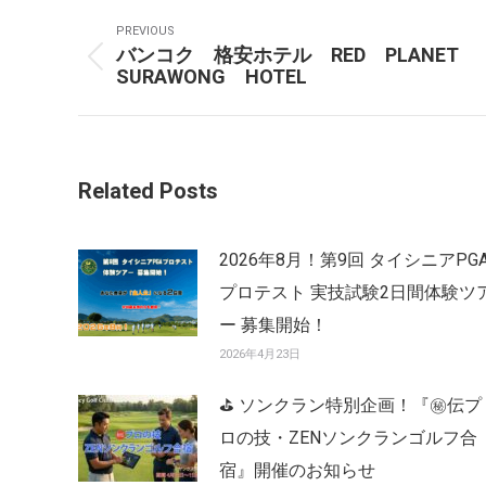
Post
PREVIOUS
Navigation
バンコク 格安ホテル RED PLANET
Previous
SURAWONG HOTEL
post:
Related Posts
2026年8月！第9回 タイシニアPG
プロテスト 実技試験2日間体験ツ
ー 募集開始！
2026年4月23日
⛳ ソンクラン特別企画！『㊙️伝プ
ロの技・ZENソンクランゴルフ合
宿』開催のお知らせ