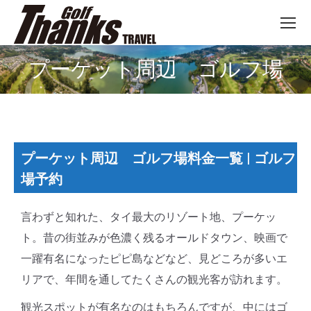
プーケット周辺 ゴルフ場
You are here:
プーケット周辺 ゴルフ場料金一覧 | ゴルフ
場予約
言わずと知れた、タイ最大のリゾート地、プーケッ
ト。昔の街並みが色濃く残るオールドタウン、映画で
一躍有名になったピピ島などなど、見どころが多いエ
リアで、年間を通してたくさんの観光客が訪れます。
観光スポットが有名なのはもちろんですが、中にはゴ