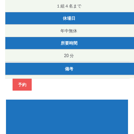
１組４名まで
休場日
年中無休
所要時間
20 分
備考
予約