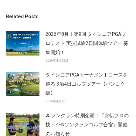
Related Posts
2026年8月！第9回 タイシニアPGAプ
ロテスト 実技試験2日間体験ツアー 募
集開始！
2026年4月23日
タイシニアPGAトーナメントコースを
巡る 3泊4日ゴルフツアー【バンコク
編】
2026年4月7日
⛳ ソンクラン特別企画！『㊙️伝プロの
技・ZENソンクランゴルフ合宿』開催
のお知らせ