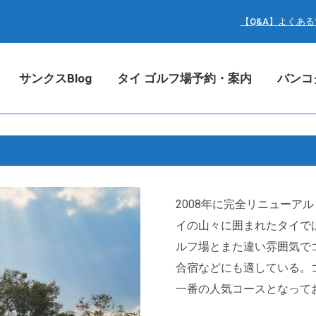
サンクスBlog
タイ ゴルフ場予約・案内
バン
【Q&A】よくあ
サンクスBlog
タイ ゴルフ場予約・案内
バンコ
2008年に完全リニューア
イの山々に囲まれたタイで
ルフ場とまた違い雰囲気で
合宿などにも適している。
一番の人気コースとなって