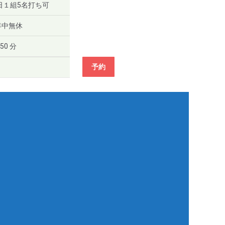
日１組5名打ち可
年中無休
50 分
予約