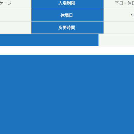
ッケージ
入場制限
平日・休
休場日
所要時間