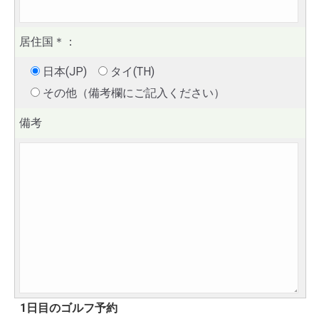
居住国
＊
：
日本(JP)
タイ(TH)
その他（備考欄にご記入ください）
備考
1日目のゴルフ予約