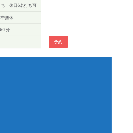
打ち 休日6名打ち可
年中無休
50 分
予約