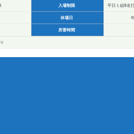
B
入場制限
平日１組8名
休場日
所要時間
り