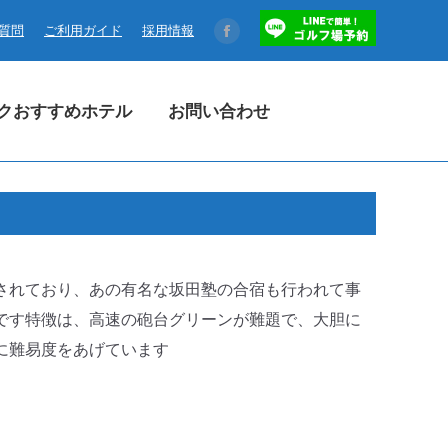
コクおすすめホテル
お問い合わせ
る質問
ご利用ガイド
採用情報
Facebook
page
opens
クおすすめホテル
お問い合わせ
in
new
window
されており、あの有名な坂田塾の合宿も行われて事
です特徴は、高速の砲台グリーンが難題で、大胆に
に難易度をあげています