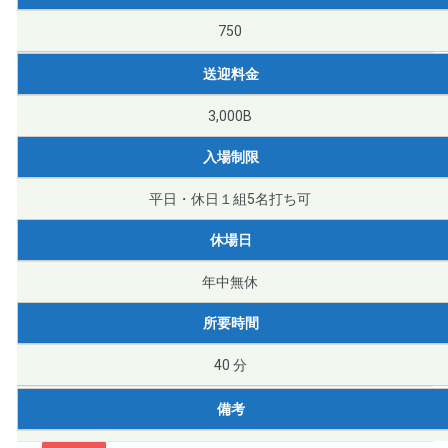
750
送迎料金
3,000B
入場制限
平日・休日１組5名打ち可
休場日
年中無休
所要時間
40 分
備考