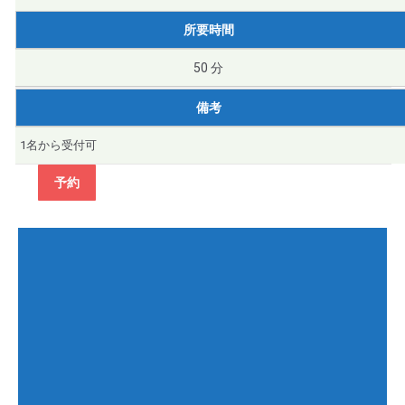
所要時間
50 分
備考
1名から受付可
予約