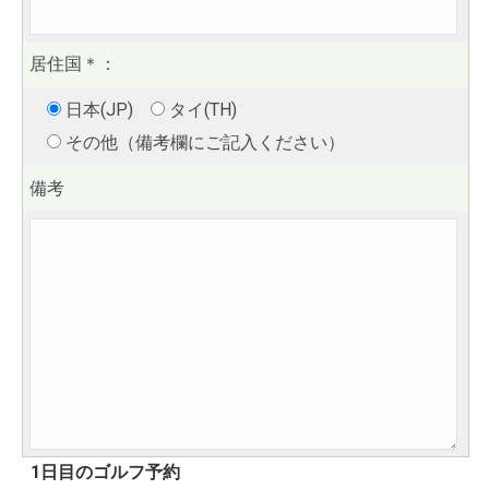
居住国
＊
：
日本(JP)
タイ(TH)
その他（備考欄にご記入ください）
備考
1日目のゴルフ予約