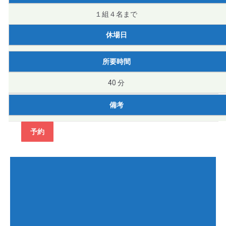
１組４名まで
休場日
所要時間
40 分
備考
予約