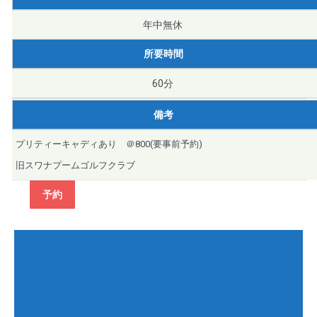
年中無休
所要時間
60分
備考
プリティーキャディあり ＠800(要事前予約)
旧スワナプームゴルフクラブ
予約