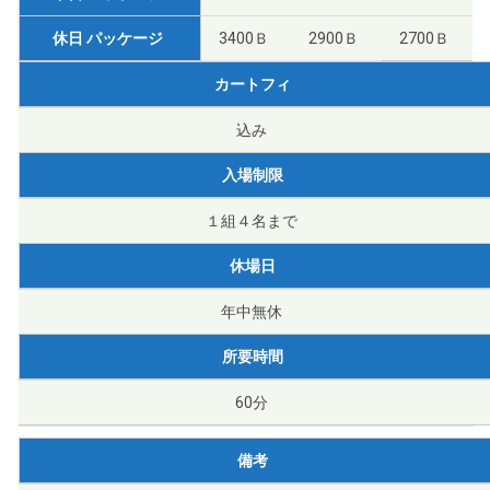
休日 パッケージ
3400Ｂ
2900Ｂ
2700Ｂ
カートフィ
込み
入場制限
１組４名まで
休場日
年中無休
所要時間
60分
備考