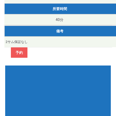
所要時間
40分
備考
2サム保証なし
予約