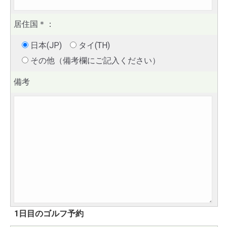
居住国
＊
：
日本(JP)
タイ(TH)
その他（備考欄にご記入ください）
備考
1日目のゴルフ予約