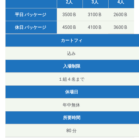
2人
3人
4人
平日 パッケージ
3500 B
3100 B
2600 B
休日 パッケージ
4500 B
4100 B
3600 B
カートフィ
込み
入場制限
１組４名まで
休場日
年中無休
所要時間
80 分