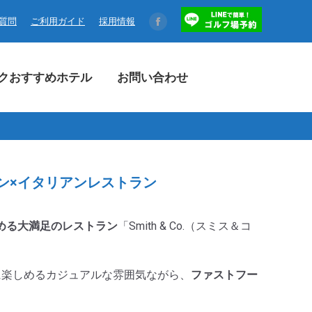
コクおすすめホテル
お問い合わせ
る質問
ご利用ガイド
採用情報
Facebook
page
opens
クおすすめホテル
お問い合わせ
in
new
window
カン×イタリアンレストラン
める大満足のレストラン
「Smith & Co.（スミス＆コ
に楽しめるカジュアルな雰囲気ながら、
ファストフー