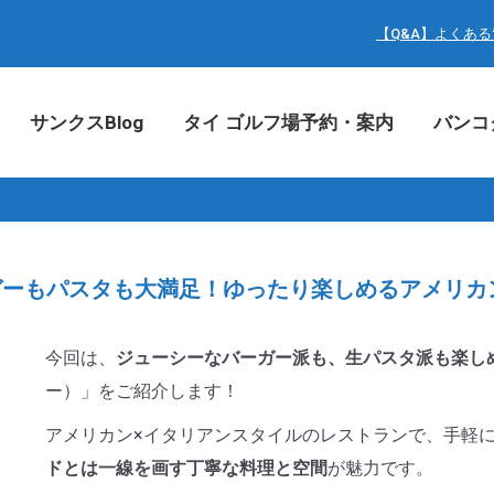
サンクスBlog
タイ ゴルフ場予約・案内
バン
【Q&A】よくあ
サンクスBlog
タイ ゴルフ場予約・案内
バンコ
】バーガーもパスタも大満足！ゆったり楽しめるアメリ
今回は、
ジューシーなバーガー派も、生パスタ派も楽し
ー）」をご紹介します！
アメリカン×イタリアンスタイルのレストランで、手軽
ドとは一線を画す丁寧な料理と空間
が魅力です。