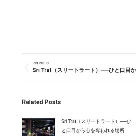
Post
PREVIOUS
Navigation
Sri Trat（スリートラート）──ひと口
Previous
post:
Related Posts
Sri Trat（スリートラート）──ひ
と口目から心を奪われる場所