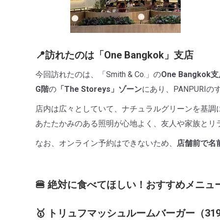
📍訪れたのは「One Bangkok」支店
今回訪れたのは、「Smith & Co.」の
One Bangkok
G階
の
「The Storeys」ゾーン
にあり、PANPURI
店内は広々としていて、ナチュラルグリーンを基調
あたたかみのある照明が心地よく、友人や家族とリ
なお、オンライン予約はできないため、
店舗前で名
🍔 絶対に食べてほしい！おすすめメニュ
🥇 トリュフマッシュルームバーガー（31