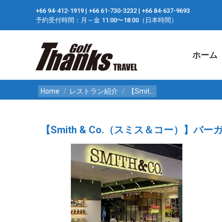
+66 94-412-1919 ​| +66 61-730-3232 ​| +66 84-637-9693
ホーム
予約受付時間：月～金 11:00〜18:00（日本時間）
ホーム
You are here:
Home
レストラン紹介
【Smit…
【Smith & Co.（スミス＆コー）