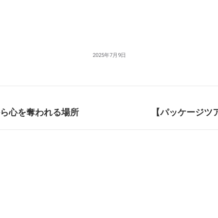
2025年7月9日
目から心を奪われる場所
【パッケージツアー】G
Next
post: