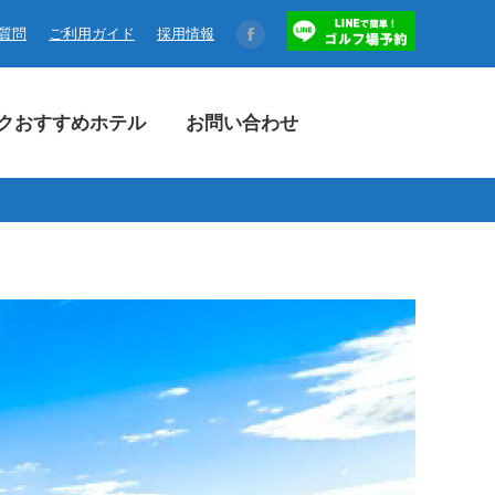
コクおすすめホテル
お問い合わせ
る質問
ご利用ガイド
採用情報
Facebook
page
opens
クおすすめホテル
お問い合わせ
in
new
window