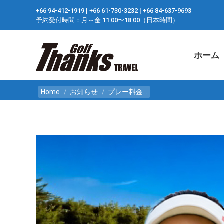
+66 94-412-1919 ​| +66 61-730-3232 ​| +66 84-637-9693
ホーム
予約受付時間：月～金 11:00〜18:00（日本時間）
ホーム
You are here:
Home
お知らせ
プレー料金…