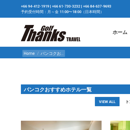
+66 94-412-1919 ​| +66 61-730-3232 ​| +66 84-637-9693
ホーム
予約受付時間：月～金 11:00〜18:00（日本時間）
ホーム
You are here:
Home
バンコクお…
バンコクおすすめホテル一覧
VIEW ALL
ト