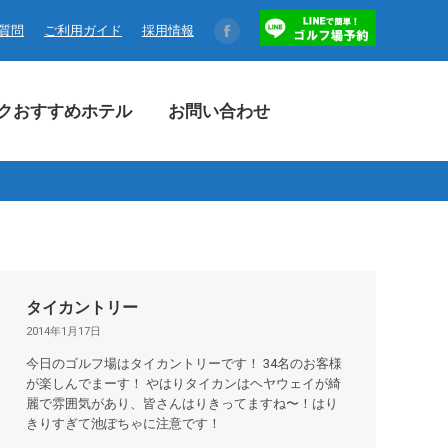
コクおすすめホテル
お問い合わせ
る質問
ご利用ガイド
採用情報
Facebook
page
opens
クおすすめホテル
お問い合わせ
in
new
window
タイカントリー
2014年1月17日
今日のゴルフ場はタイカントリーです！ 34名のお客様
が楽しんでまーす！ やはりタイカンはヘヤウェイが綺
麗で雰囲気があり、皆さんはりきってますね〜！はり
きりすぎて池ぽちゃに注意です！