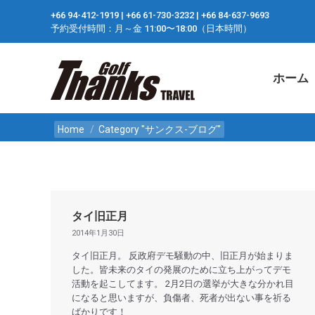
+66 94-412-1919 ​| +66 61-730-3232 ​| +66 84-637-9693
ホーム
予約受付時間：月～金 11:00〜18:00（日本時間）
ホーム
You are here:
Home
Category "サンクス-ブログ"
タイ旧正月
2014年1月30日
タイ旧正月。 反政府デモ騒動の中、旧正月が始まりま
した。皆未来のタイの発展のために立ち上がってデモ
活動を起こしてます。 2月2日の選挙が大きな分かれ目
になると思いますが、負傷者、死者が出ない事を祈る
ばかりです！