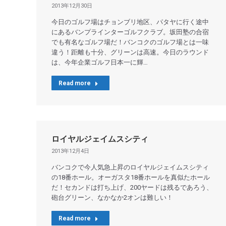
2013年12月30日
今日のゴルフ場はチョンブリ地区、パタヤに行く途中
にあるバンプラインターゴルフクラブ。坂田塾の合宿
でも有名なゴルフ場だ！バンコクのゴルフ場とは一味
違う！距離も十分、グリーンは高速。今日のラウンド
は、今年企業ゴルフ日本一に輝…
Read more
ロイヤルジェイムスシティ
2013年12月4日
バンコクで今人気急上昇のロイヤルジェイムスシティ
の18番ホール。オーガスタ18番ホールを真似たホール
だ！セカンドは打ち上げ、200ヤードは残るであろう、
砲台グリーン、なかなか2オンは難しい！
Read more