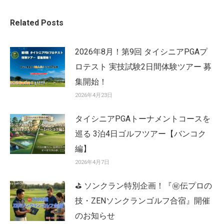
Related Posts
2026年8月！第9回 タイシニアPGAプ
ロテスト 実技試験2日間体験ツアー 募
集開始！
2026年4月23日
タイシニアPGAトーナメントコースを
巡る 3泊4日ゴルフツアー【バンコク
編】
2026年4月7日
⛳ ソンクラン特別企画！『㊙️伝プロの
技・ZENソンクランゴルフ合宿』開催
のお知らせ