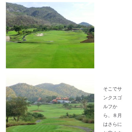
そこでサ
ンクスゴ
ルフか
ら、８月
はさらに