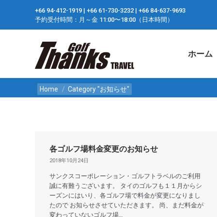
+66 94-412-1919 ​| +66 61-730-3232 ​| +66 84-637-9693
ホーム
予約受付時間：月～金 11:00〜18:00（日本時間）
ホーム
You are here:
Home
Category "お知らせ"
各ゴルフ場料金変更のお知らせ
2018年10月24日
サンクスコーポレーション・ゴルフトラベルのご利用
誠に有難うございます。 タイのゴルフも１１月からシ
ーズンにはいり、各ゴルフ場で料金が変更になりまし
たので お知らせさせていただきます。 尚、まだ料金が
変わっていないゴルフ場…