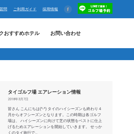
コクおすすめホテル
お問い合わせ
る質問
ご利用ガイド
採用情報
Facebook
page
opens
クおすすめホテル
お問い合わせ
in
new
window
タイゴルフ場 エアレーション情報
2018年3月7日
皆さん こんにちは(^-^) タイのハイシーズンも終わり４
月からオフシーズンとなります。この時期は各ゴルフ
場は、 ハイシーズンに向けて芝の状態をベストに仕上
げるためエアレーションを開始していきます。 せっか
くのタイ旅行で…