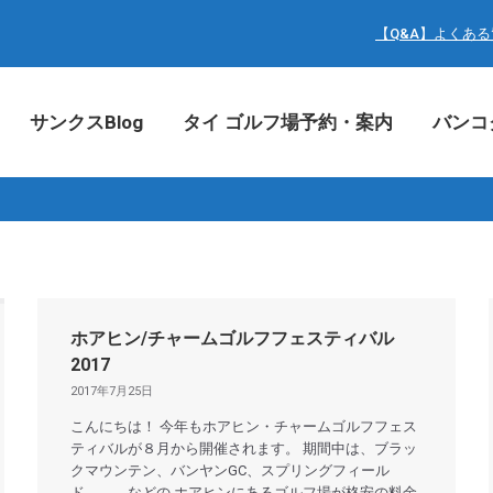
サンクスBlog
タイ ゴルフ場予約・案内
バン
【Q&A】よくあ
サンクスBlog
タイ ゴルフ場予約・案内
バンコ
ホアヒン/チャームゴルフフェスティバル
2017
2017年7月25日
こんにちは！ 今年もホアヒン・チャームゴルフフェス
ティバルが８月から開催されます。 期間中は、ブラッ
クマウンテン、バンヤンGC、スプリングフィール
ド．．．などの ホアヒンにあるゴルフ場が格安の料金