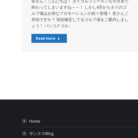
皆さん！こんにちは！ タイゴルフシーズンも今月末で
終わってしまいますね～～！ しかし4月からタイのゴ
ルフ場はお得なプロモーションが続々登場！ 皆さんご
存知ですか？ 現在確定してるゴルフ場をご案内しまし
ょう！ バンコクゴル…
Read more
Home
サンクスBlog