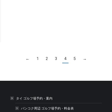
←
1
2
3
4
5
→
タイ ゴルフ場予約・案内
バンコク周辺 ゴルフ場予約・料金表