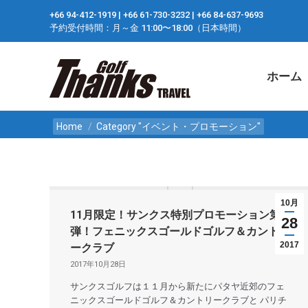
+66 94-412-1919 ​| +66 61-730-3232 ​| +66 84-637-9693
ホーム
予約受付時間：月～金 11:00〜18:00（日本時間）
ホーム
You are here:
Home
Category "イベント・プロモーション"
10月
11月限定！サンクス特別プロモーション第1
28
弾！フェニックスゴールドゴルフ＆カントリ
2017
ークラブ
2017年10月28日
サンクスゴルフは１１月から新たにパタヤ近郊のフェ
ニックスゴールドゴルフ＆カントリークラブと パリチ