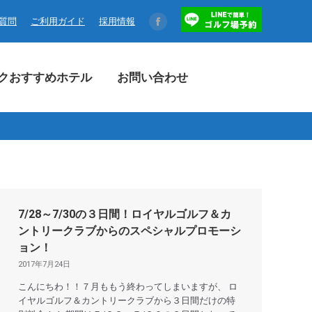
コクおすすめホテル
お問い合わせ
る質問
ご利用ガイド
採用情報
Facebook
page
opens
クおすすめホテル
お問い合わせ
in
new
window
7/28～7/30の３日間！ロイヤルゴルフ＆カ
ントリークラブからのスペシャルプロモーシ
ョン！
2017年7月24日
こんにちわ！！７月ももう終わってしまいますが、 ロ
イヤルゴルフ＆カントリークラブから３日間だけの特