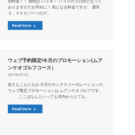
別料金！！ 期間は７/２８～７/３０の３日間となって
おりますのでお早めに！ 気になる料金ですが、 通常
３，０００バーツのグ…
Read more
ウェブ予約限定!今月のプロモーション(ムア
ンケオゴルフコース）
2017年4月1日
皆さんこんにちわ 今月のサンクスコーポレーションの
ウェブ限定プロモーションは ムアンケオゴルフです。
ここはなんといっても市内からとても…
Read more