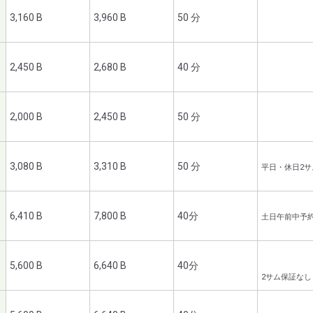
3,160 B
3,960 B
50 分
2,450 B
2,680 B
40 分
2,000 B
2,450 B
50 分
3,080 B
3,310 B
50 分
平日・休日2
6,410 B
7,800 B
40分
土日午前中予
5,600 B
6,640 B
40分
2サム保証なし