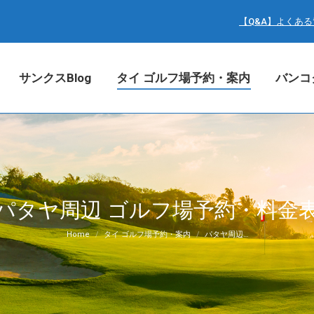
サンクスBlog
タイ ゴルフ場予約・案内
バン
【Q&A】よくあ
サンクスBlog
タイ ゴルフ場予約・案内
バンコ
パタヤ周辺 ゴルフ場予約・料金
You are here:
Home
タイ ゴルフ場予約・案内
パタヤ周辺…