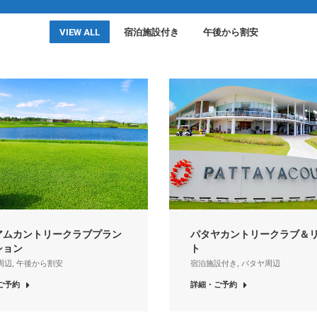
VIEW ALL
宿泊施設付き
午後から割安
アムカントリークラブプラン
パタヤカントリークラブ＆
ション
ト
周辺
,
午後から割安
宿泊施設付き
,
パタヤ周辺
ご予約
詳細・ご予約