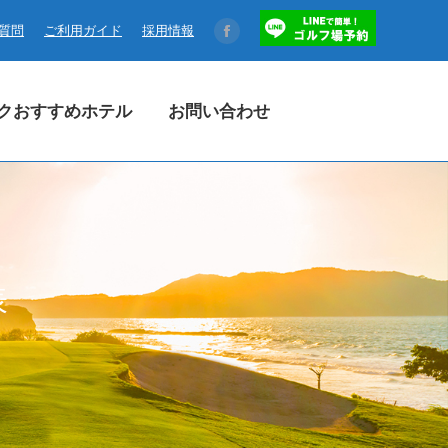
コクおすすめホテル
お問い合わせ
る質問
ご利用ガイド
採用情報
Facebook
page
opens
クおすすめホテル
お問い合わせ
in
new
window
表