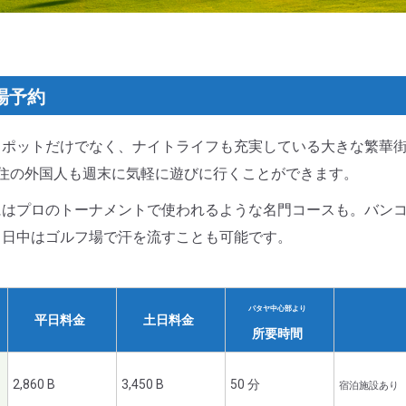
場予約
ポットだけでなく、ナイトライフも充実している大きな繁華街
住の外国人も週末に気軽に遊びに行くことができます。
にはプロのトーナメントで使われるような名門コースも。バン
ら日中はゴルフ場で汗を流すことも可能です。
パタヤ中心部より
平日料金
土日料金
所要時間
2,860 B
3,450 B
50 分
宿泊施設あり