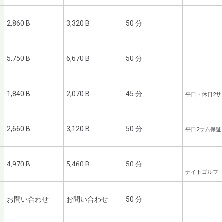
2,860 B
3,320 B
50 分
5,750 B
6,670 B
50 分
1,840 B
2,070 B
45 分
平日・休日2サ
2,660 B
3,120 B
50 分
平日2サム保証
4,970 B
5,460 B
50 分
ナイトゴルフ 1
お問い合わせ
お問い合わせ
50 分